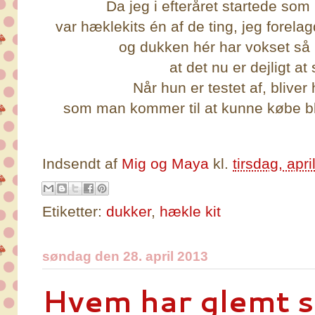
Da jeg i efteråret startede so
var hæklekits én af de ting, jeg forel
og dukken hér har vokset så 
at det nu er dejligt at
Når hun er testet af, blive
som man kommer til at kunne købe b
Indsendt af
Mig og Maya
kl.
tirsdag, apr
Etiketter:
dukker
,
hækle kit
søndag den 28. april 2013
Hvem har glemt s