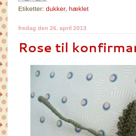
Etiketter:
dukker
,
hæklet
fredag den 26. april 2013
Rose til konfirm