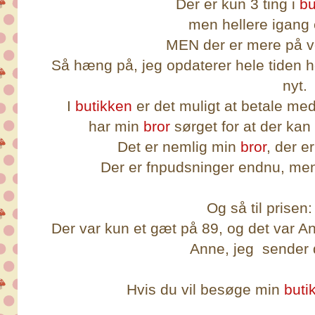
Der er kun 3 ting i
bu
men hellere igang 
MEN der er mere på v
Så hæng på, jeg opdaterer hele tiden h
nyt.
I
butikken
er det muligt at betale med
har min
bror
sørget for at der ka
Det er nemlig min
bror
, der 
Der er fnpudsninger endnu, men
Og så til prisen:
Der var kun et gæt på 89, og det var A
Anne, jeg sender d
Hvis du vil besøge min
buti