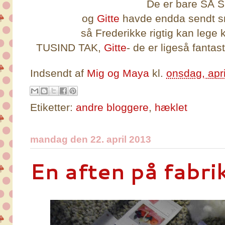
De er bare SÅ
og
Gitte
havde endda sendt s
så Frederikke rigtig kan lege k
TUSIND TAK,
Gitte
- de er ligeså fantas
Indsendt af
Mig og Maya
kl.
onsdag, apri
Etiketter:
andre bloggere
,
hæklet
mandag den 22. april 2013
En aften på fabri