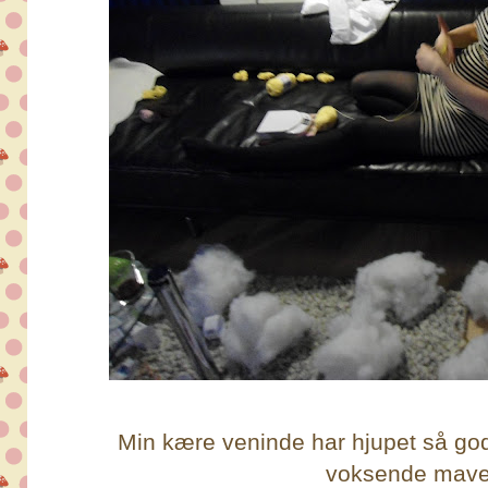
Min kære veninde har hjupet så go
voksende mave,