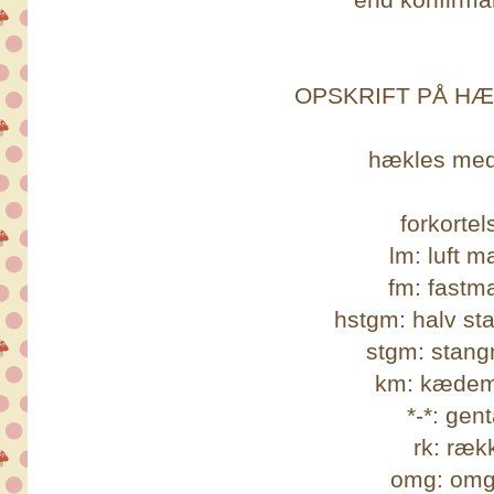
OPSKRIFT PÅ HÆ
hækles med
forkortel
lm: luft 
fm: fastm
hstgm: halv s
stgm: stan
km: kæde
*-*: gen
rk: ræk
omg: om