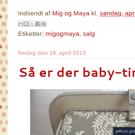
Indsendt af
Mig og Maya
kl.
søndag, apr
Etiketter:
migogmaya
,
salg
fredag den 19. april 2013
Så er der baby-ti