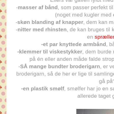
-
masser af bånd
, som passer perfekt ti
(noget med kugler med 
-
skøn blanding af knapper
, dem kan man
-
nitter med rhinsten
, de kan bruges til
en
spræll
-et par knyttede armbånd
, b
-klemmer til viskestykker
, dem burde m
på én eller anden måde falde strop
-
SÅ mange bundter broderigarn
, er 
broderigarn, så de her er lige til samling
gå på
-en plastik smølf
, smølfer har jo en s
allerede taget