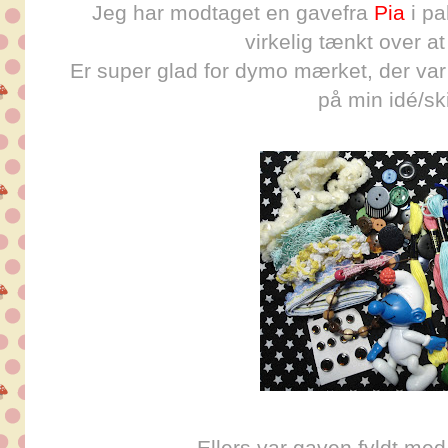
Jeg har modtaget en gavefra
Pia
i pa
virkelig tænkt over at
Er super glad for dymo mærket, der var
på min idé/sk
Ellers var gaven fyldt med