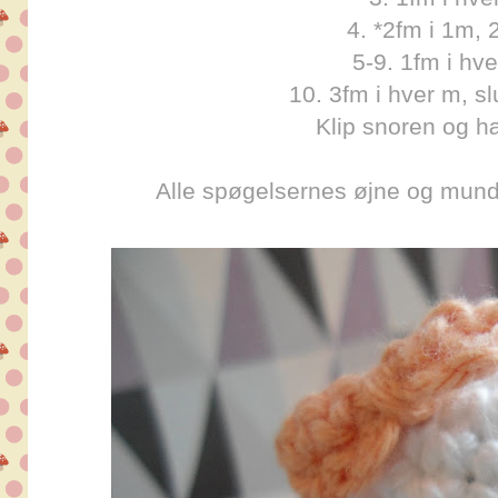
4. *2fm i 1m, 
5-9. 1fm i hv
10. 3fm i hver m, s
Klip snoren og h
Alle spøgelsernes øjne og mund