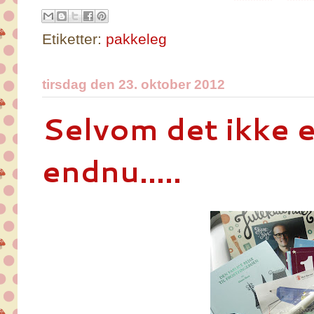
Etiketter:
pakkeleg
tirsdag den 23. oktober 2012
Selvom det ikke 
endnu.....