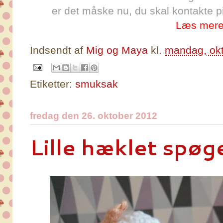
er det måske nu, du skal kontakte 
Læs mere
Indsendt af
Mig og Maya
kl.
mandag, okt
Etiketter:
smuksak
fredag den 26. oktober 2012
Lille hæklet spøg