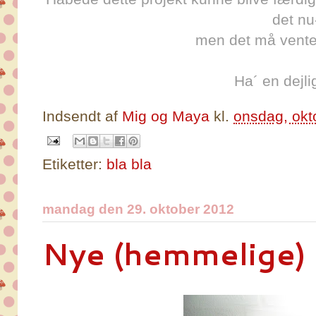
det nu
men det må vente 
Ha´ en dejli
Indsendt af
Mig og Maya
kl.
onsdag, okt
Etiketter:
bla bla
mandag den 29. oktober 2012
Nye (hemmelige)