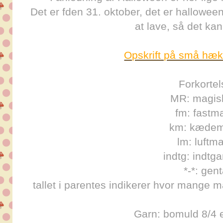
Det er fden 31. oktober, det er hallowee
at lave, så det kan
Opskrift på små hæk
Forkortel
MR: magisk
fm: fastm
km: kæde
lm: luftm
indtg: indtg
*-*: gen
tallet i parentes indikerer hvor mange
Garn: bomuld 8/4 e