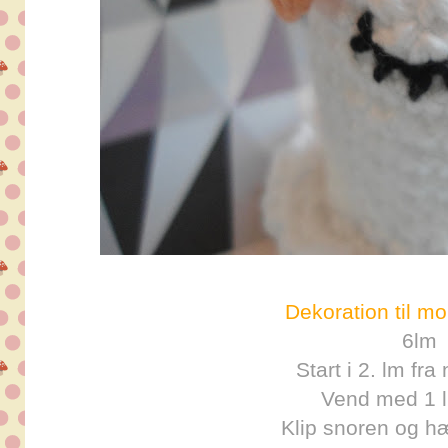
Dekoration til m
6lm
Start i 2. lm fra
Vend med 1 l
Klip snoren og h