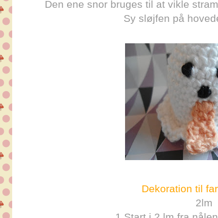
Den ene snor bruges til at vikle stra
Sy sløjfen på hoved
Dekoration til fa
2lm
1.Start i 2.lm fra nåle