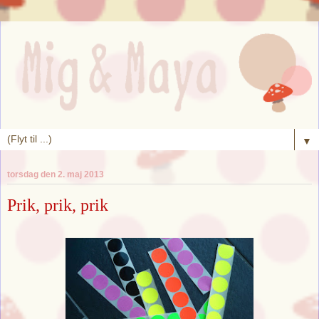
▼
torsdag den 2. maj 2013
Prik, prik, prik