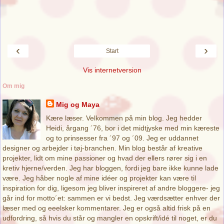
‹
›
Start
Vis internetversion
Om mig
Mig og Maya
Kære læser. Velkommen på min blog. Jeg hedder
Heidi, årgang ´76, bor i det midtjyske med min kæreste
og to prinsesser fra ´97 og ´09. Jeg er uddannet
designer og arbejder i tøj-branchen. Min blog består af kreative
projekter, lidt om mine passioner og hvad der ellers rører sig i en
kretiv hjerne/verden. Jeg har bloggen, fordi jeg bare ikke kunne lade
være. Jeg håber nogle af mine idéer og projekter kan være til
inspiration for dig, ligesom jeg bliver inspireret af andre bloggere- jeg
går ind for motto´et: sammen er vi bedst. Jeg værdsætter enhver der
læser med og eeelsker kommentarer. Jeg er også altid frisk på en
udfordring, så hvis du står og mangler en opskrift/idé til noget, er du