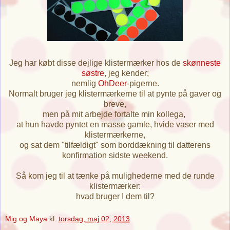
Jeg har købt disse dejlige klistermærker hos de
skønneste
søstre
, jeg kender;
nemlig
OhDeer
-pigerne.
Normalt bruger jeg klistermærkerne til at pynte på gaver og
breve,
men på mit arbejde fortalte min kollega,
at hun havde pyntet en masse gamle, hvide vaser med
klistermærkerne,
og sat dem "tilfældigt" som borddækning til datterens
konfirmation sidste weekend.
Så kom jeg til at tænke på mulighederne med de runde
klistermærker:
hvad bruger I dem til?
Mig og Maya
kl.
torsdag, maj 02, 2013